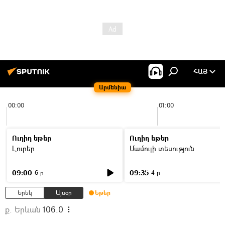
ՀԱՅ
Արմենիա
00:00
01:00
Ուղիղ եթեր
Ուղիղ եթեր
Լուրեր
Մամուլի տեսություն
09:00
09:35
6 ր
4 ր
Երեկ
Այսօր
Եթեր
ք. Երևան
106.0