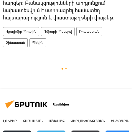
հարցեր։ Բանակցությունների արդյունքում
նախատեսվում է ստորագրել համատեղ
հայտարարություն և փաստաթղթերի փաթեթ:
Վլադիմիր Պուտին
Դմիտրի Պեսկով
Ռուսաստան
Չինաստան
Պեկին
Արմենիա
ԼՈՒՐԵՐ
ՀԱՅԱՍՏԱՆ
ԱՇԽԱՐՀ
ՎԵՐԼՈՒԾՈՒԹՅՈՒՆ
ԻՆՖՈԳՐԱՖ