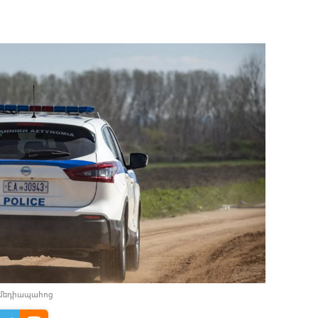
 մեդիապահոց