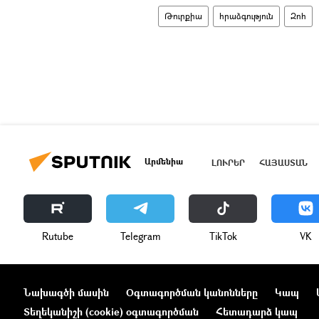
Թուրքիա
հրաձգություն
Զոհ
Արմենիա
ԼՈՒՐԵՐ
ՀԱՅԱՍՏԱՆ
Rutube
Telegram
ТikТоk
VK
Նախագծի մասին
Օգտագործման կանոնները
Կապ
Տեղեկանիշի (cookie) օգտագործման
Հետադարձ կապ