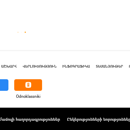
ԱՇԽԱՐՀ
ՎԵՐԼՈՒԾՈՒԹՅՈՒՆ
ԻՆՖՈԳՐԱՖԻԿԱ
ՏԵՍԱՆՅՈՒԹԵՐ
Odnoklassniki
Մամուլի հաղորդագրություններ
Ընկերությունների նորություննե