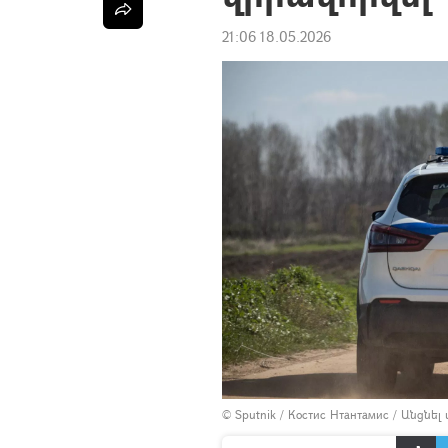
21:06 18.05.2026
© Sputnik / Костис Нтантамис
/
Անցնել