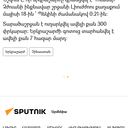
Չժուանի ինքնավար շրջանի Լիուժժոու քաղաքում
մայիսի 18-ին ՝ Պեկինի ժամանակով 0:21-ին:
Տարածաշրջան է ուղարկվել ավելի քան 300
փրկարար: Երկրաշարժի գոտուց տարհանվել է
ավելի քան 7 հազար մարդ։
Երկրաշարժ
Չինաստան
Արմենիա
ԼՈՒՐԵՐ
ՀԱՅԱՍՏԱՆ
ԱՇԽԱՐՀ
ՎԵՐԼՈՒԾՈՒԹՅՈՒՆ
ԻՆՖՈԳՐԱՖ