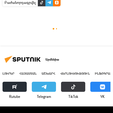
Բաժանորդագրվել
Արմենիա
ԼՈՒՐԵՐ
ՀԱՅԱՍՏԱՆ
ԱՇԽԱՐՀ
ՎԵՐԼՈՒԾՈՒԹՅՈՒՆ
ԻՆՖՈԳՐԱՖ
Rutube
Telegram
ТikТоk
VK