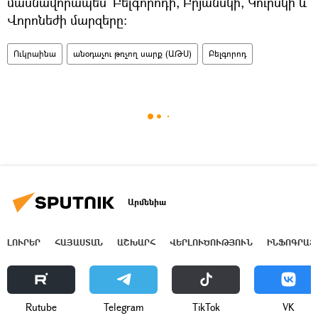
մասնավորապես` Բելգորոդի, Բրյանսկի, Կուրսկի և
Վորոնեժի մարզերը։
Ուկրաինա
անօդաչու թռչող սարք (ԱԹՍ)
Բելգորոդ
Արմենիա
ԼՈՒՐԵՐ
ՀԱՅԱՍՏԱՆ
ԱՇԽԱՐՀ
ՎԵՐԼՈՒԾՈՒԹՅՈՒՆ
ԻՆՖՈԳՐԱՖ
Rutube
Telegram
ТikТоk
VK