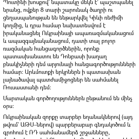
Պուտինի խոսքով` նպատակը մեկն է` պաշտպանել
նրանց, ովքեր 8 տարի շարունակ ծաղրի ու
ցեղասպանության են ենթարկվել Կիևի ռեժիմի
կողմից, և դրա համար նախատեսվում է
իրականացնել Ուկրաինայի ապառազմականացում
և ապազգայնականացում, դատի տալ բոլոր
ռազմական հանցագործներին, որոնք
պատասխանատու են Դոնբասի խաղաղ
բնակիչների դեմ արյունալի հանցագործությունների
համար: Արևմուտքի երկրներն ի պատասխան
լայնածավալ պատժամիջոցներ են սահմանել
Ռուսաստանի դեմ։
Մարտական գործողություններն ընթանում են մինչ
օրս։
Ուկրաինական զորքը տարբեր եղանակներով (այդ
թվում` ԱԹՍ–ներով) պարբերաբար գնդակոծում և
գրոհում է ՌԴ սահմանամերձ շրջանները,