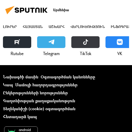
Արմենիա
ԼՈՒՐԵՐ
ՀԱՅԱՍՏԱՆ
ԱՇԽԱՐՀ
ՎԵՐԼՈՒԾՈՒԹՅՈՒՆ
ԻՆՖՈԳՐԱՖ
Rutube
Telegram
ТikТоk
VK
Նախագծի մասին
Օգտագործման կանոնները
Կապ
Մամուլի հաղորդագրություններ
Ընկերությունների նորություններ
Գաղտնիության քաղաքականություն
Տեղեկանիշի (cookie) օգտագործման
Հետադարձ կապ