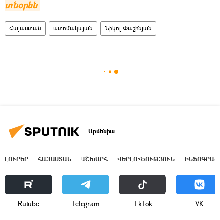
տնօրեն
Հայաստան
ատոմակայան
Նիկոլ Փաշինյան
Արմենիա
ԼՈՒՐԵՐ
ՀԱՅԱՍՏԱՆ
ԱՇԽԱՐՀ
ՎԵՐԼՈՒԾՈՒԹՅՈՒՆ
ԻՆՖՈԳՐԱՖ
Rutube
Telegram
ТikТоk
VK