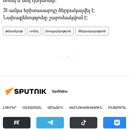
31-ամյա երիտասարդը ձերբակալվել է:
Նախաքննությունը շարունակվում է:
թմրանյութ
սունկ
խուզարկություն
Ձերբակալություն
Արմենիա
ԼՈՒՐԵՐ
ՀԱՅԱՍՏԱՆ
ԱՇԽԱՐՀ
ՎԵՐԼՈՒԾՈՒԹՅՈՒՆ
ԻՆՖՈԳՐԱՖ