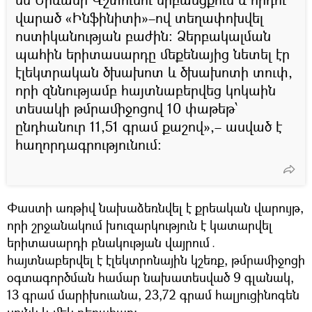
վարած «Ինֆինիտի»–ով տեղափոխվել
ոստիկանության բաժին։ Ձերբակալման
պահին երիտասարդը մեքենայից նետել էր
էլեկտրական ծխախոտ և ծխախոտի տուփ,
որի զննությամբ հայտնաբերվեց կոկաին
տեսակի թմրամիջոցով 10 փաթեթ՝
ընդհանուր 11,51 գրամ քաշով»,– ասված է
հաղորդագրությունում։
Փաստի առթիվ նախաձեռնվել է քրեական վարույթ,
որի շրջանակում խուզարկություն է կատարվել
երիտասարդի բնակության վայրում․
հայտնաբերվել է էլեկտրոնային կշեռք, թմրամիջոցի
օգտագործման համար նախատեսված 9 գլանակ,
13 գրամ մարիխուանա, 23,72 գրամ հալյուցինոգեն
սունկ և մեկ դեղահաբ։