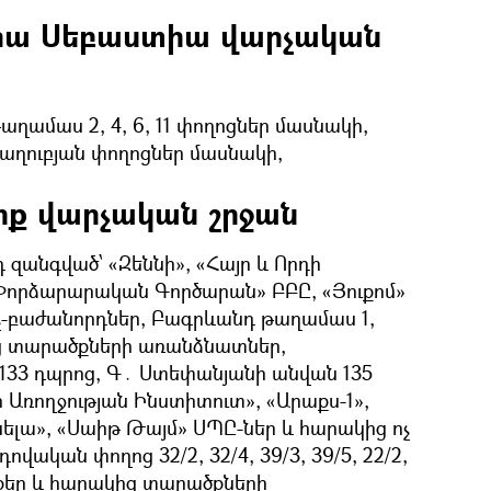
իա Սեբաստիա վարչական
ղամաս 2, 4, 6, 11 փողոցներ մասնակի,
աղուբյան փողոցներ մասնակի,
րք վարչական շրջան
 զանգված՝ «Զեննի», «Հայր և Որդի
«Փորձարարական Գործարան» ԲԲԸ, «Յուքոմ»
չ-բաժանորդներ, Բագրևանդ թաղամաս 1,
կից տարածքների առանձնատներ,
133 դպրոց, Գ․ Ստեփանյանի անվան 135
ի Առողջության Ինստիտուտ», «Արաքս-1»,
նելա», «Սաիթ Թայմ» ՍՊԸ-ներ և հարակից ոչ
ովական փողոց 32/2, 32/4, 39/3, 39/5, 22/2,
շենքեր և հարակից տարածքների