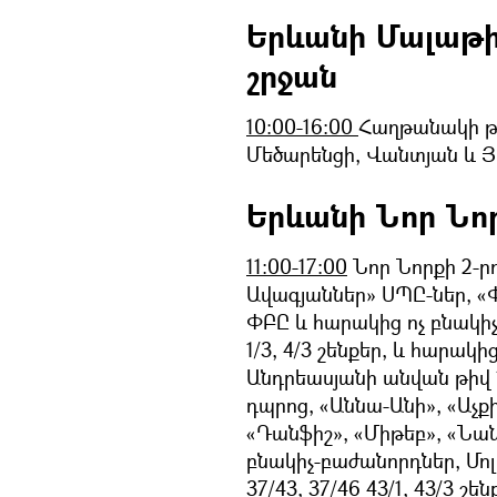
Երևանի Մալաթ
շրջան
10:00-16:00
Հաղթանակի թա
Մեծարենցի, Վանտյան և Յ
Երևանի Նոր Նո
11:00-17:00
Նոր Նորքի 2-րդ
Ավագյաններ» ՍՊԸ-ներ, 
ՓԲԸ և հարակից ոչ բնակի
1/3, 4/3 շենքեր, և հարա
Անդրեասյանի անվան թիվ 
դպրոց, «Աննա-Անի», «Աչք
«Դանֆիշ», «Միթեբ», «Նա
բնակիչ-բաժանորդներ, Մոլդ
37/43, 37/46 43/1, 43/3 