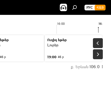
РУС
ՀԱՅ
16:00
16:33
 եթեր
Ուղիղ եթեր
ր
Լուրեր
19:00
46 ր
46 ր
ք. Երևան
106.0