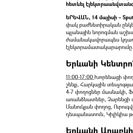
հետևել էլեկտրաանվտանգ
ԵՐԵՎԱՆ, 14 մայիսի – Spu
փակ բաժնետիրական ընկերո
պլանային նորոգման աշխ
ժամանակավորապես կդադա
էլեկտրամատակարարումը
Երևանի Կենտրո
11։00-17։00
Խորենացի փողո
շենք, Հարկային տեսչութ
4-7 փողոցներ մասնակի, Ֆ
առանձնատներ, Չարենցի փ
Մանուկյան փողոց, Ուրու
դեսպանատուն, Կիլիկիա 
Երևանի Արաբկի