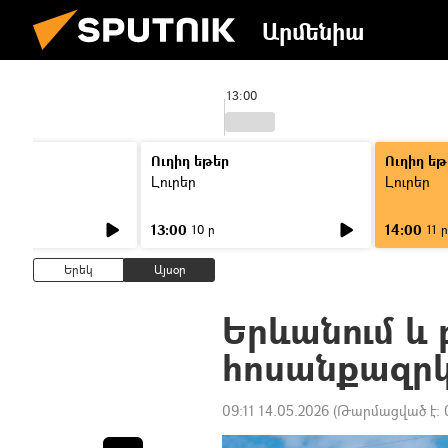
Արմենիա
13:00
Ուղիղ եթեր
Ուղիղ եթ
Լուրեր
Լուրեր
13:00
14:00
10 ր
11 ր
Երեկ
Այսօր
Երևանում և 
հոսանքազրկո
09:11 14.05.2026
(Թարմացված է: