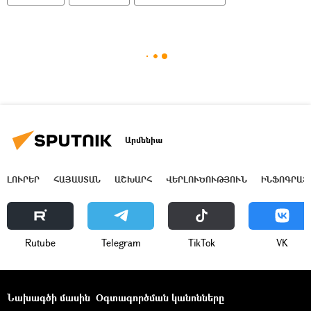
Արմենիա
ԼՈՒՐԵՐ
ՀԱՅԱՍՏԱՆ
ԱՇԽԱՐՀ
ՎԵՐԼՈՒԾՈՒԹՅՈՒՆ
ԻՆՖՈԳՐԱՖ
Rutube
Telegram
ТikТоk
VK
Նախագծի մասին
Օգտագործման կանոնները