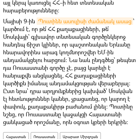
այլ կերպ կառուցել ՀՀ–ի հետ տնտեսական
հարաբերությունները:
Մայիսի 9-ին
Պուտինն ասուլիսի ժամանակ ասաց
՝
կարծում է, որ թե՛ ՀՀ քաղաքացիների, թե՛
Մոսկվայի՝ գլխավոր տնտեսական գործընկերոջ
հանդեպ ճիշտ կլիներ, որ պաշտոնական Երևանը
հնարավորինս արագ կողմնորոշվեր ԵՄ-ին
անդամակցելու հարցում։ Նա նաև ընդգծեց՝ թեպետ
դա Ռուսաստանի գործը չէ, բայց կարելի է
հանրաքվե անցկացնել, ՀՀ քաղաքացիների
կարծիքն իմանալ անդամակցության վերաբերյալ։
Ըստ նրա՝ դրա արդյունքներից կախված՝ Մոսկվան
էլ հետևություններ կաներ, չբացառեց, որ կարող է
փափուկ, քաղաքակիրթ բաժանում լինել։ Պուտինը
նշեց, որ Ռուսաստանը կաջակցի Հայաստանի
ցանկացած որոշմանը, որն օգուտ կբերի երկրին։
Հայաստան
Ռուսաստան
Արարատ Միրզոյան