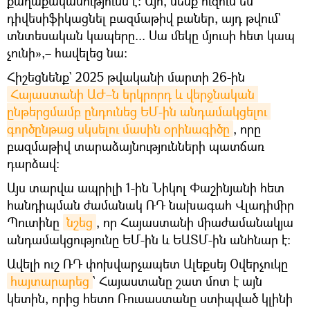
քաղաքականությունն է։ Այո՛, մենք ուզում են
դիվեսիֆիկացնել բազմաթիվ բաներ, այդ թվում`
տնտեսական կապերը... Սա մեկը մյուսի հետ կապ
չունի»,– հավելեց նա։
Հիշեցնենք` 2025 թվականի մարտի 26-ին
Հայաստանի ԱԺ–ն երկրորդ և վերջնական 
ընթերցմամբ ընդունեց ԵՄ-ին անդամակցելու 
գործընթաց սկսելու մասին օրինագիծը
, որը
բազմաթիվ տարաձայնությունների պատճառ
դարձավ:
Այս տարվա ապրիլի 1-ին Նիկոլ Փաշինյանի հետ
հանդիպման ժամանակ ՌԴ նախագահ Վլադիմիր
Պուտինը
նշեց
, որ Հայաստանի միաժամանակյա
անդամակցությունը ԵՄ-ին և ԵԱՏՄ-ին անհնար է:
Ավելի ուշ ՌԴ փոխվարչապետ Ալեքսեյ Օվերչուկը
հայտարարեց
` Հայաստանը շատ մոտ է այն
կետին, որից հետո Ռուսաստանը ստիպված կլինի