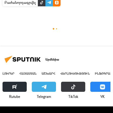
Բաժանորդագրվել
Արմենիա
ԼՈՒՐԵՐ
ՀԱՅԱՍՏԱՆ
ԱՇԽԱՐՀ
ՎԵՐԼՈՒԾՈՒԹՅՈՒՆ
ԻՆՖՈԳՐԱՖ
Rutube
Telegram
ТikТоk
VK