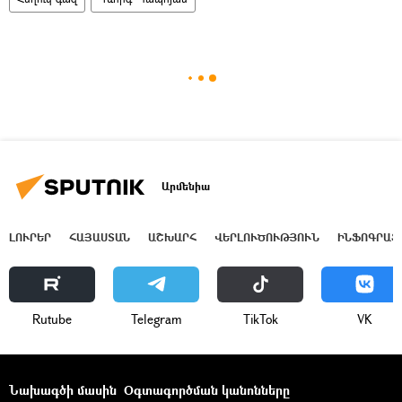
Արմենիա
ԼՈՒՐԵՐ
ՀԱՅԱՍՏԱՆ
ԱՇԽԱՐՀ
ՎԵՐԼՈՒԾՈՒԹՅՈՒՆ
ԻՆՖՈԳՐԱՖ
Rutube
Telegram
ТikТоk
VK
Նախագծի մասին
Օգտագործման կանոնները