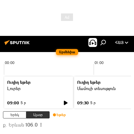
ՀԱՅ
Արմենիա
00:00
01:00
Ուղիղ եթեր
Ուղիղ եթեր
Լուրեր
Մամուլի տեսություն
09:00
09:30
5 ր
5 ր
Երեկ
Այսօր
Եթեր
ք. Երևան
106.0