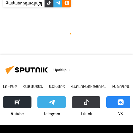
Բաժանորդագրվել
Արմենիա
ԼՈՒՐԵՐ
ՀԱՅԱՍՏԱՆ
ԱՇԽԱՐՀ
ՎԵՐԼՈՒԾՈՒԹՅՈՒՆ
ԻՆՖՈԳՐԱՖ
Rutube
Telegram
ТikТоk
VK