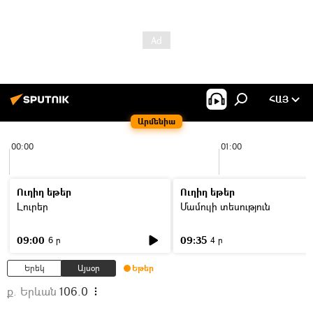
ՀԱՅ
Արմենիա
00:00
01:00
Ուղիղ եթեր
Ուղիղ եթեր
Լուրեր
Մամուլի տեսություն
09:00
09:35
6 ր
4 ր
Երեկ
Այսօր
Եթեր
ք. Երևան
106.0