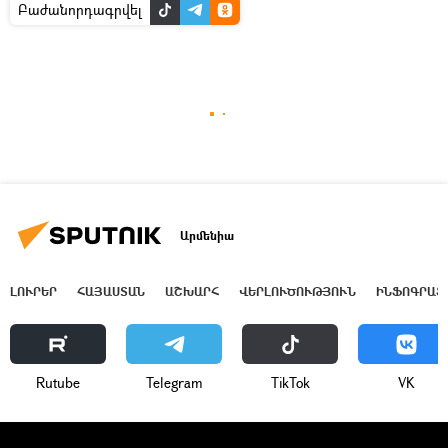
Բաժանորդագրվել
Արմենիա
ԼՈՒՐԵՐ
ՀԱՅԱՍՏԱՆ
ԱՇԽԱՐՀ
ՎԵՐԼՈՒԾՈՒԹՅՈՒՆ
ԻՆՖՈԳՐԱՖ
Rutube
Telegram
ТikТоk
VK