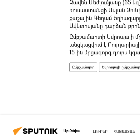
Զավեն Մեժլումյանը (65 կ
ռուսաստանցի Ասլան Ձուև
քաշային Գեղամ Եղիազարյ
Ավետիսյանը դարձան բրոն
Ըմբշամարտի Եվրոպայի մի
անցկացվում է Բուլղարիայի
15-ին մրցագորգ դուրս կգ
Ըմբշամարտ
Եվրոպայի ըմբշամար
Արմենիա
ԼՈՒՐԵՐ
ՀԱՅԱՍՏԱՆ