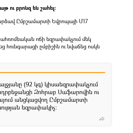
թ ու բրոնզ են շահել։
դարձավ Ըմբշամարտի Եվրոպայի Մ17
նահռոմեական ոճի եզրափակչում մեկ
եց հունգարացի ըմբիշին ու նվաճեց ոսկե
ալջյանը (92 կգ) կիսաեզրափակչում
ադրբեջանցի Զոհրաբ Սաֆարովին ու
իայում անցկացվող Ըմբշամարտի
ության եզրափակիչ։