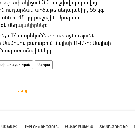
գ) եզրափակիչում 3:6 հաշվով պարտվեց
ին ու դարձավ արծաթե մեդալակիր, 55 կգ
անն ու 48 կգ քաշային Արարատ
զե մեդալակիրներ:
նչև 17 տարեկանների առաջնությունն
 Սամոկով քաղաքում մայիսի 11-17-ը։ Մայիսի
ան ազատ ոճայինները։
տի առաջնության
Սպորտ
ԱՇԽԱՐՀ
ՎԵՐԼՈՒԾՈՒԹՅՈՒՆ
ԻՆՖՈԳՐԱՖԻԿԱ
ՏԵՍԱՆՅՈՒԹԵՐ