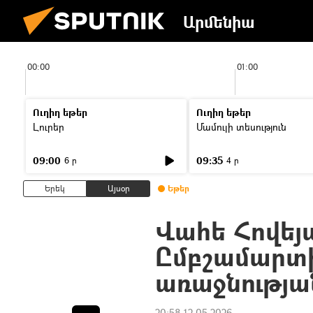
Արմենիա
00:00
01:00
Ուղիղ եթեր
Ուղիղ եթեր
Լուրեր
Մամուլի տեսություն
09:00
09:35
6 ր
4 ր
Երեկ
Այսօր
Եթեր
Վահե Հովեյ
Ըմբշամարտի
առաջնությա
20:58 12.05.2026