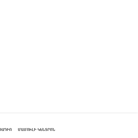
ՌԱԴԻՈ
ՄԱՄՈՒԼԻ ԿԵՆՏՐՈՆ