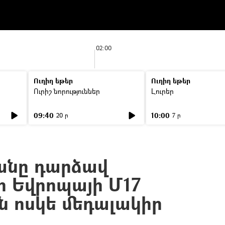
02:00
Ուղիղ եթեր
Ուղիղ եթեր
Ուրիշ նորություններ
Լուրեր
09:40
10:00
20 ր
7 ր
անը դարձավ
 Եվրոպայի Մ17
ն ոսկե մեդալակիր