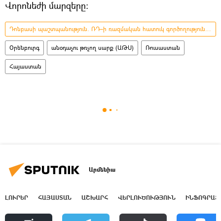
Վորոնեժի մարզերը։
Դոնբասի պաշտպանություն. ՌԴ–ի ռազմական հատուկ գործողությունը Ուկրաինայում
Օրենբուրգ
անօդաչու թռչող սարք (ԱԹՍ)
Ռուսաստան
Հայաստան
Արմենիա
ԼՈՒՐԵՐ
ՀԱՅԱՍՏԱՆ
ԱՇԽԱՐՀ
ՎԵՐԼՈՒԾՈՒԹՅՈՒՆ
ԻՆՖՈԳՐԱՖ