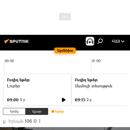
ՀԱՅ
Արմենիա
00:00
01:00
Ուղիղ եթեր
Ուղիղ եթեր
Լուրեր
Մամուլի տեսություն
09:00
09:15
5 ր
2 ր
Երեկ
Այսօր
Եթեր
ք. Երևան
106.0