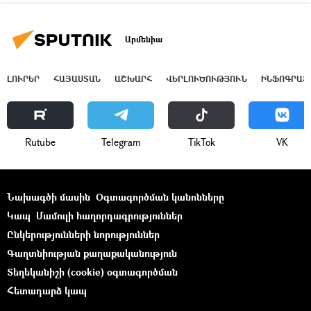
Արմենիա
ԼՈՒՐԵՐ
ՀԱՅԱՍՏԱՆ
ԱՇԽԱՐՀ
ՎԵՐԼՈՒԾՈՒԹՅՈՒՆ
ԻՆՖՈԳՐԱՖ
Rutube
Telegram
ТikТоk
VK
Նախագծի մասին
Օգտագործման կանոնները
Կապ
Մամուլի հաղորդագրություններ
Ընկերությունների նորություններ
Գաղտնիության քաղաքականություն
Տեղեկանիշի (cookie) օգտագործման
Հետադարձ կապ