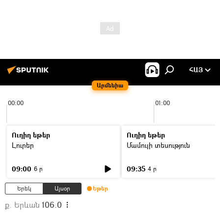
ՀԱՅ
Արմենիա
00:00
01:00
Ուղիղ եթեր
Ուղիղ եթեր
Լուրեր
Մամուլի տեսություն
09:00
09:35
6 ր
4 ր
Երեկ
Այսօր
Եթեր
ք. Երևան
106.0