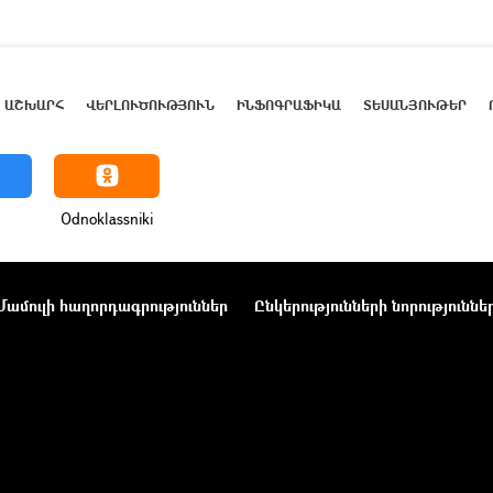
ԱՇԽԱՐՀ
ՎԵՐԼՈՒԾՈՒԹՅՈՒՆ
ԻՆՖՈԳՐԱՖԻԿԱ
ՏԵՍԱՆՅՈՒԹԵՐ
Odnoklassniki
Մամուլի հաղորդագրություններ
Ընկերությունների նորություննե