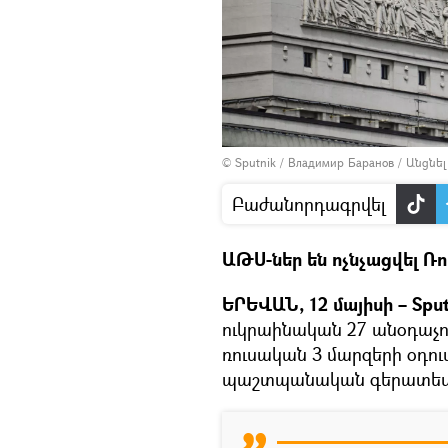
© Sputnik / Владимир Баранов
/
Անցնե
Բաժանորդագրվել
ԱԹՍ-ներ են ոչնչացվել Ռ
ԵՐԵՎԱՆ, 12 մայիսի – Sput
ուկրաինական 27 անօդաչու
ռուսական 3 մարզերի օդու
պաշտպանական գերատեսչո