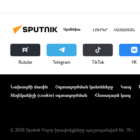
Արմենիա
ԼՈՒՐԵՐ
ՀԱՅԱՍՏԱՆ
Rutube
Telegram
ТikТоk
VK
Նախագծի մասին
Օգտագործման կանոնները
Կապ
Տեղեկանիշի (cookie) օգտագործման
Հետադարձ կապ
© 2026 Sputnik Բոլոր իրավունքները պաշտպանված են. 18+