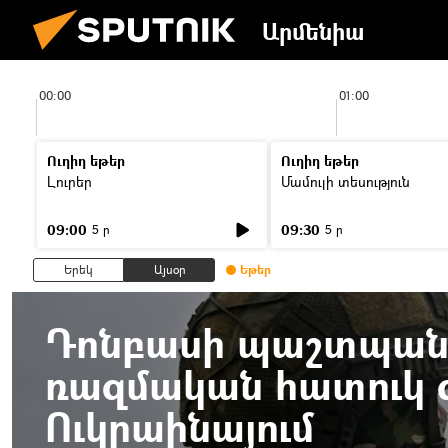
Արմենիա
00:00
01:00
Ուղիղ եթեր
Ուղիղ եթեր
Լուրեր
Մամուլի տեսություն
09:00
09:30
5 ր
5 ր
Երեկ
Այսօր
Եթեր
Դոնբասի պաշտպանո
ռազմական հատուկ գ
Ուկրաինայում