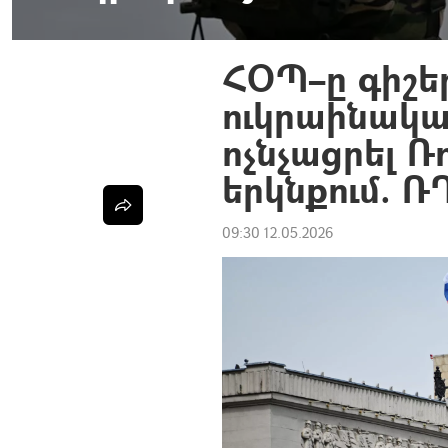
ՀՕՊ–ը գիշե
ուկրաինակա
ոչնչացրել 
երկնքում. Ռ
09:30 12.05.2026