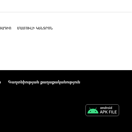
ՌԱԴԻՈ
ՄԱՄՈՒԼԻ ԿԵՆՏՐՈՆ
ր
Գաղտնիության քաղաքականություն