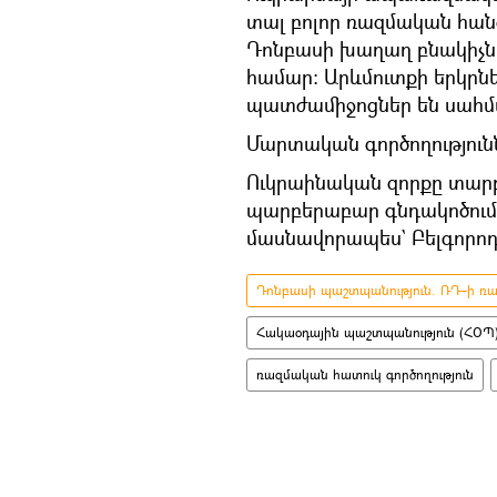
տալ բոլոր ռազմական հա
Դոնբասի խաղաղ բնակիչնե
համար: Արևմուտքի երկր
պատժամիջոցներ են սահմ
Մարտական գործողությունն
Ուկրաինական զորքը տարբ
պարբերաբար գնդակոծում 
մասնավորապես` Բելգորոդի
Դոնբասի պաշտպանություն. ՌԴ–ի ռազ
Հակաօդային պաշտպանություն (ՀՕՊ
ռազմական հատուկ գործողություն