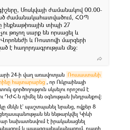
 գիշերը, Մոսկվայի ժամանակով 00.00-
նկած ժամանակահատվածում, ՀՕՊ
ը ինքնաթիռային տիպի 27
ւ թռչող սարք են որսացել և
, Վորոնեժի և Ռոստովի մարզերի
ած է հաղորդագրության մեջ։
վարի 24-ի վաղ առավոտյան
Ռուսաստանի 
տինը հայտարարեց
, որ Ուկրաինայի
կ գործողություն սկսելու որոշում է
ու ԴԺՀ-ն դիմել են օգնության խնդրանքով։
ը մեկն է` պաշտպանել նրանց, ովքեր 8
 ցեղասպանության են ենթարկվել Կիևի
ամար նախատեսվում է իրականացնել
անացում և ապազգայնականացում, դատի