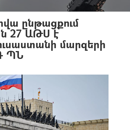
րվա ընթացքում
ն 27 ԱԹՍ է
Ռուսաստանի մարզերի
Դ ՊՆ