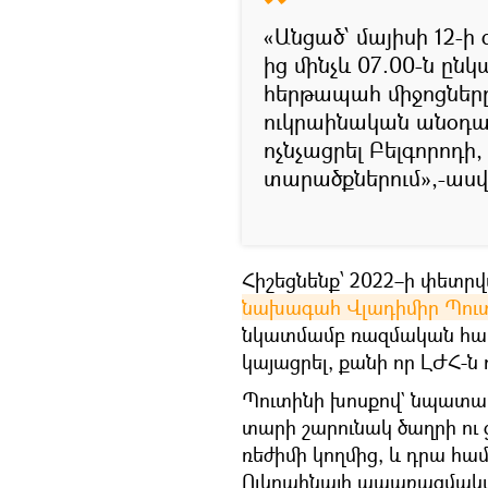
«Անցած՝ մայիսի 12-ի
ից մինչև 07.00-ն ը
հերթապահ միջոցներ
ուկրաինական անօդաչո
ոչնչացրել Բելգորոդի
տարածքներում»,-ասվ
Հիշեցնենք՝ 2022–ի փետր
նախագահ Վլադիմիր Պու
նկատմամբ ռազմական հատու
կայացրել, քանի որ ԼԺՀ-ն 
Պուտինի խոսքով` նպատակ
տարի շարունակ ծաղրի ու
ռեժիմի կողմից, և դրա հ
Ուկրաինայի ապառազմակ