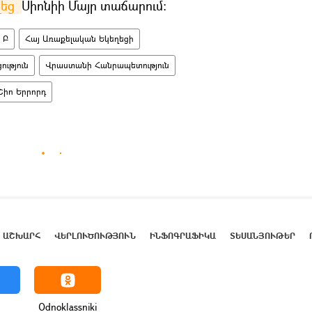
եց 
Սիոնիի Մայր տաճարում:
 Բ
Հայ Առաքելական Եկեղեցի
ւթյուն
Վրաստանի Հանրապետություն
իո Երրորդ
ԱՇԽԱՐՀ
ՎԵՐԼՈՒԾՈՒԹՅՈՒՆ
ԻՆՖՈԳՐԱՖԻԿԱ
ՏԵՍԱՆՅՈՒԹԵՐ
Odnoklassniki