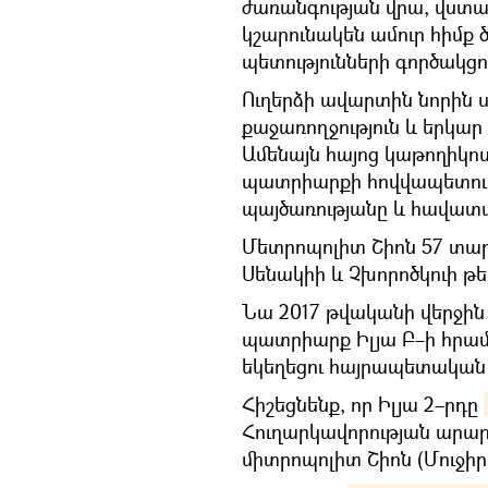
ժառանգության վրա, վստա
կշարունակեն ամուր հիմք ծ
պետությունների գործակցու
Ուղերձի ավարտին նորին սր
քաջառողջություն և երկար
Ամենայն հայոց կաթողիկոսը
պատրիարքի հովվապետութ
պայծառությանը և հավատա
Մետրոպոլիտ Շիոն 57 տար
Սենակիի և Չխորոծկուի թե
Նա 2017 թվականի վերջի
պատրիարք Իլյա Բ–ի հրա
եկեղեցու հայրապետական
Հիշեցնենք, որ Իլյա 2–րդը
Հուղարկավորության արա
միտրոպոլիտ Շիոն (Մուջիր