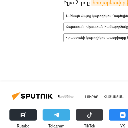
Իլյա 2–րդը
հուղարկավորվ
Ամենայն Հայոց կաթողիկոս Գարեգին
Հայաստան–Վրաստան համագործակցո
Վրաստանի կաթողիկոս-պատրիարք Շ
Արմենիա
ԼՈՒՐԵՐ
ՀԱՅԱՍՏԱՆ
Rutube
Telegram
ТikТоk
VK