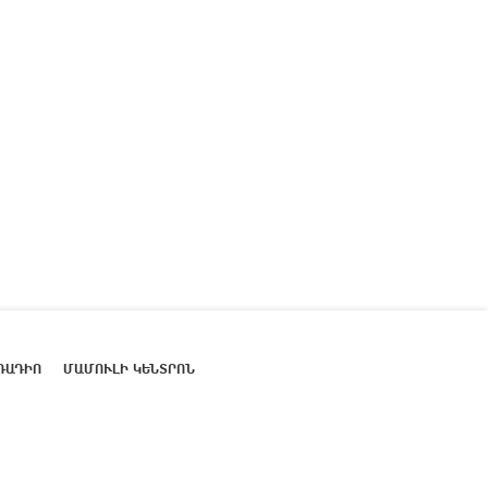
ՌԱԴԻՈ
ՄԱՄՈՒԼԻ ԿԵՆՏՐՈՆ