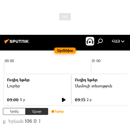
ՀԱՅ
Արմենիա
00:00
01:00
Ուղիղ եթեր
Ուղիղ եթեր
Լուրեր
Մամուլի տեսություն
09:00
09:15
5 ր
2 ր
Երեկ
Այսօր
Եթեր
ք. Երևան
106.0