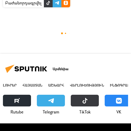
Բաժանորդագրվել
Արմենիա
ԼՈՒՐԵՐ
ՀԱՅԱՍՏԱՆ
ԱՇԽԱՐՀ
ՎԵՐԼՈՒԾՈՒԹՅՈՒՆ
ԻՆՖՈԳՐԱՖ
Rutube
Telegram
ТikТоk
VK