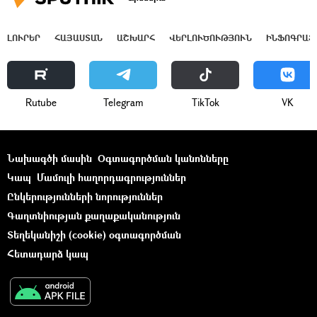
ԼՈՒՐԵՐ
ՀԱՅԱՍՏԱՆ
ԱՇԽԱՐՀ
ՎԵՐԼՈՒԾՈՒԹՅՈՒՆ
ԻՆՖՈԳՐԱՖ
Rutube
Telegram
ТikТоk
VK
Նախագծի մասին
Օգտագործման կանոնները
Կապ
Մամուլի հաղորդագրություններ
Ընկերությունների նորություններ
Գաղտնիության քաղաքականություն
Տեղեկանիշի (cookie) օգտագործման
Հետադարձ կապ