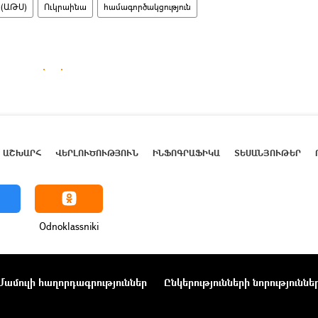
 (ԱԹՍ)
Ուկրաինա
համագործակցություն
ԱՇԽԱՐՀ
ՎԵՐԼՈՒԾՈՒԹՅՈՒՆ
ԻՆՖՈԳՐԱՖԻԿԱ
ՏԵՍԱՆՅՈՒԹԵՐ
Odnoklassniki
Մամուլի հաղորդագրություններ
Ընկերությունների նորություննե