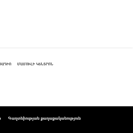
ՌԱԴԻՈ
ՄԱՄՈՒԼԻ ԿԵՆՏՐՈՆ
ր
Գաղտնիության քաղաքականություն