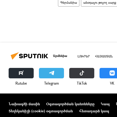
Գերմանիա
անօդաչու թռչող սարք
Արմենիա
ԼՈՒՐԵՐ
ՀԱՅԱՍՏԱՆ
Rutube
Telegram
ТikТоk
VK
Նախագծի մասին
Օգտագործման կանոնները
Կապ
Տեղեկանիշի (cookie) օգտագործման
Հետադարձ կապ