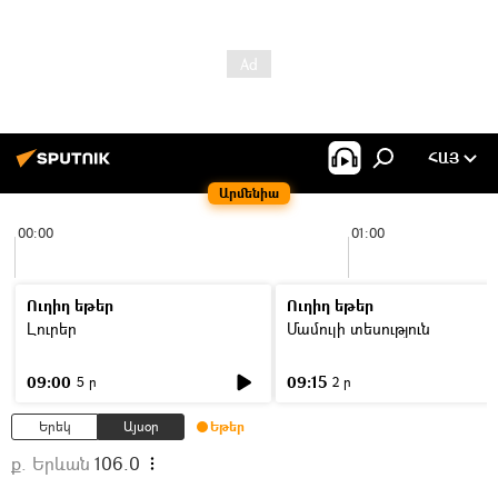
ՀԱՅ
Արմենիա
00:00
01:00
Ուղիղ եթեր
Ուղիղ եթեր
Լուրեր
Մամուլի տեսություն
09:00
09:15
5 ր
2 ր
Երեկ
Այսօր
Եթեր
ք. Երևան
106.0