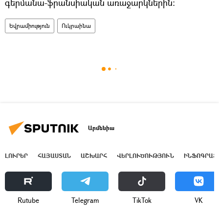
գերմանա-ֆրանսիական առաջարկներին։
Եվրամիություն
Ուկրաինա
Արմենիա
ԼՈՒՐԵՐ
ՀԱՅԱՍՏԱՆ
ԱՇԽԱՐՀ
ՎԵՐԼՈՒԾՈՒԹՅՈՒՆ
ԻՆՖՈԳՐԱՖ
Rutube
Telegram
ТikТоk
VK