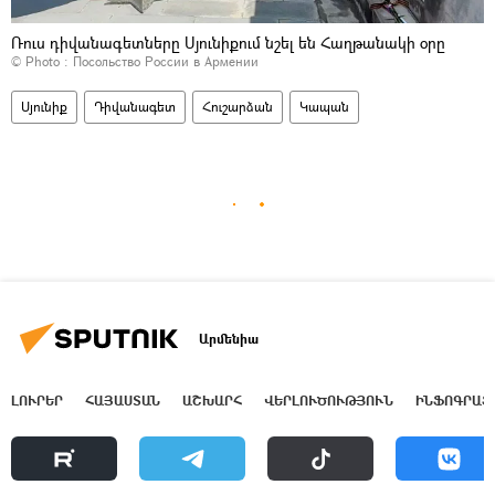
Ռուս դիվանագետները Սյունիքում նշել են Հաղթանակի օրը
© Photo : Посольство России в Армении
Սյունիք
Դիվանագետ
Հուշարձան
Կապան
Արմենիա
ԼՈՒՐԵՐ
ՀԱՅԱՍՏԱՆ
ԱՇԽԱՐՀ
ՎԵՐԼՈՒԾՈՒԹՅՈՒՆ
ԻՆՖՈԳՐԱՖ