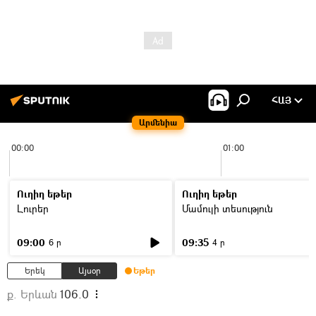
ՀԱՅ
Արմենիա
00:00
01:00
Ուղիղ եթեր
Ուղիղ եթեր
Լուրեր
Մամուլի տեսություն
09:00
09:35
6 ր
4 ր
Երեկ
Այսօր
Եթեր
ք. Երևան
106.0