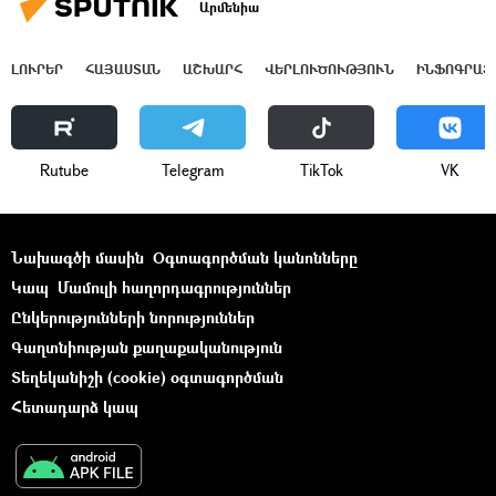
Արմենիա
ԼՈՒՐԵՐ
ՀԱՅԱՍՏԱՆ
ԱՇԽԱՐՀ
ՎԵՐԼՈՒԾՈՒԹՅՈՒՆ
ԻՆՖՈԳՐԱՖ
Rutube
Telegram
ТikТоk
VK
Նախագծի մասին
Օգտագործման կանոնները
Կապ
Մամուլի հաղորդագրություններ
Ընկերությունների նորություններ
Գաղտնիության քաղաքականություն
Տեղեկանիշի (cookie) օգտագործման
Հետադարձ կապ