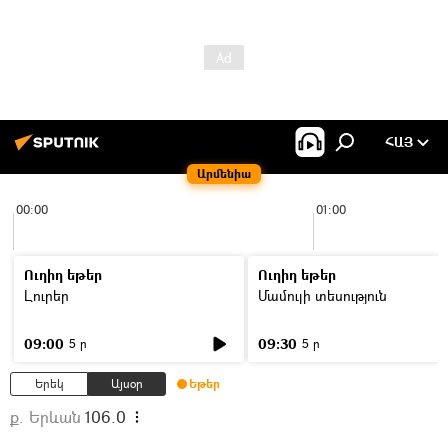
ՀԱՅ
Արմենիա
00:00
01:00
Ուղիղ եթեր
Ուղիղ եթեր
Լուրեր
Մամուլի տեսություն
09:00
09:30
5 ր
5 ր
Երեկ
Այսօր
Եթեր
ք. Երևան
106.0