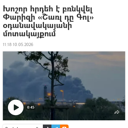
Խոշոր հրդեհ է բռնկվել
Փարիզի «Շառլ դը Գոլ»
օդանավակայանի
մոտակայքում
11:18 10.05.2026
0:45
Դիտել
տեսանյութը