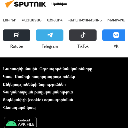
Արմենիա
ԼՈՒՐԵՐ
ՀԱՅԱՍՏԱՆ
ԱՇԽԱՐՀ
ՎԵՐԼՈՒԾՈՒԹՅՈՒՆ
ԻՆՖՈԳՐԱՖ
Rutube
Telegram
ТikТоk
VK
Նախագծի մասին
Օգտագործման կանոնները
Կապ
Մամուլի հաղորդագրություններ
Ընկերությունների նորություններ
Գաղտնիության քաղաքականություն
Տեղեկանիշի (cookie) օգտագործման
Հետադարձ կապ