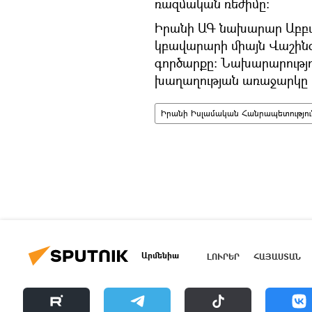
ռազմական ռեժիմը։
Իրանի ԱԳ նախարար Աբբա
կբավարարի միայն Վաշի
գործարքը: Նախարարությո
խաղաղության առաջարկը բ
Իրանի Իսլամական Հանրապետությու
Արմենիա
ԼՈՒՐԵՐ
ՀԱՅԱՍՏԱՆ