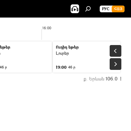
РУС
ՀԱՅ
16:00
 եթեր
Ուղիղ եթեր
ր
Լուրեր
19:00
46 ր
46 ր
ք. Երևան
106.0