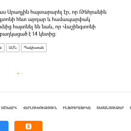
ս Արաղչին հայտարարել էր, որ Թեհրանին
նգտոնի հետ արդար և համապարփակ
ւնից հայտնել են նաև, որ Վաշինգտոնի
աղկացած է 14 կետից:
ն
ԱՄՆ
Պակիստան
ԱՇԽԱՐՀ
ՎԵՐԼՈՒԾՈՒԹՅՈՒՆ
ԻՆՖՈԳՐԱՖԻԿԱ
ՏԵՍԱՆՅՈՒԹԵՐ