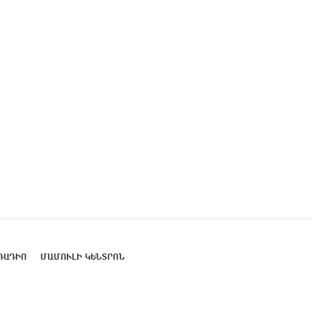
ՌԱԴԻՈ
ՄԱՄՈՒԼԻ ԿԵՆՏՐՈՆ