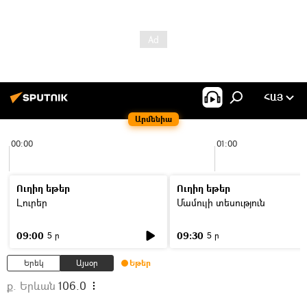
ՀԱՅ
Արմենիա
00:00
01:00
Ուղիղ եթեր
Ուղիղ եթեր
Լուրեր
Մամուլի տեսություն
09:00
09:30
5 ր
5 ր
Երեկ
Այսօր
Եթեր
ք. Երևան
106.0