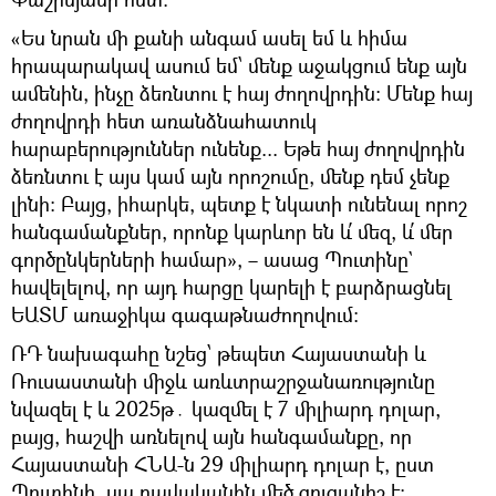
«Ես նրան մի քանի անգամ ասել եմ և հիմա
հրապարակավ ասում եմ՝ մենք աջակցում ենք այն
ամենին, ինչը ձեռնտու է հայ ժողովրդին։ Մենք հայ
ժողովրդի հետ առանձնահատուկ
հարաբերություններ ունենք... Եթե հայ ժողովրդին
ձեռնտու է այս կամ այն որոշումը, մենք դեմ չենք
լինի։ Բայց, իհարկե, պետք է նկատի ունենալ որոշ
հանգամանքներ, որոնք կարևոր են և՛ մեզ, և՛ մեր
գործընկերների համար», – ասաց Պուտինը`
հավելելով, որ այդ հարցը կարելի է բարձրացնել
ԵԱՏՄ առաջիկա գագաթնաժողովում։
ՌԴ նախագահը նշեց՝ թեպետ Հայաստանի և
Ռուսաստանի միջև առևտրաշրջանառությունը
նվազել է և 2025թ․ կազմել է 7 միլիարդ դոլար,
բայց, հաշվի առնելով այն հանգամանքը, որ
Հայաստանի ՀՆԱ-ն 29 միլիարդ դոլար է, ըստ
Պուտինի, սա բավականին մեծ ցուցանիշ է։