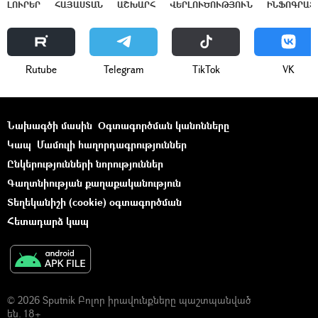
ԼՈՒՐԵՐ
ՀԱՅԱՍՏԱՆ
ԱՇԽԱՐՀ
ՎԵՐԼՈՒԾՈՒԹՅՈՒՆ
ԻՆՖՈԳՐԱՖ
Rutube
Telegram
ТikТоk
VK
Նախագծի մասին
Օգտագործման կանոնները
Կապ
Մամուլի հաղորդագրություններ
Ընկերությունների նորություններ
Գաղտնիության քաղաքականություն
Տեղեկանիշի (cookie) օգտագործման
Հետադարձ կապ
© 2026 Sputnik Բոլոր իրավունքները պաշտպանված
են. 18+