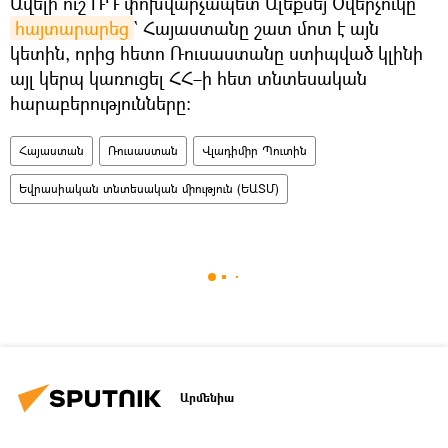
Ավելի ուշ ՌԴ փոխվարչապետ Ալեքսեյ Օվերչուկը
հայտարարեց
` Հայաստանը շատ մոտ է այն
կետին, որից հետո Ռուսաստանը ստիպված կլինի
այլ կերպ կառուցել ՀՀ–ի հետ տնտեսական
հարաբերությունները:
Հայաստան
Ռուսաստան
Վլադիմիր Պուտին
Եվրասիական տնտեսական միություն (ԵԱՏՄ)
Արմենիա