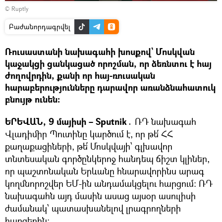
Դիտել
©
Ruptly
տեսանյութը
Բաժանորդագրվել
Ռուսաստանի նախագահի խոսքով` Մոսկվան
կաջակցի ցանկացած որոշման, որ ձեռնտու է հայ
ժողովրդին, քանի որ հայ-ռուսական
հարաբերությունները դարավոր առանձնահատուկ
բնույթ ունեն։
ԵՐԵՎԱՆ, 9 մայիսի – Sputnik․
ՌԴ նախագահ
Վլադիմիր Պուտինը կարծում է, որ թե՛ ՀՀ
քաղաքացիների, թե՛ Մոսկվայի՝ գլխավոր
տնտեսական գործընկերոջ հանդեպ ճիշտ կլիներ,
որ պաշտոնական Երևանը հնարավորինս արագ
կողմնորոշվեր ԵՄ-ին անդամակցելու հարցում։ ՌԴ
նախագահն այդ մասին ասաց այսօր ասուլիսի
ժամանակ՝ պատասխանելով լրագրողների
հարցերին։