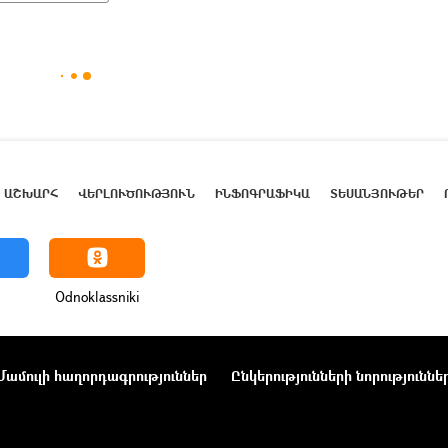
ԱՇԽԱՐՀ
ՎԵՐԼՈՒԾՈՒԹՅՈՒՆ
ԻՆՖՈԳՐԱՖԻԿԱ
ՏԵՍԱՆՅՈՒԹԵՐ
Odnoklassniki
Մամուլի հաղորդագրություններ
Ընկերությունների նորություննե