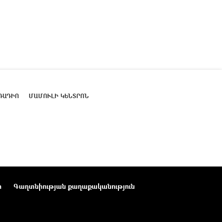
ՌԱԴԻՈ
ՄԱՄՈՒԼԻ ԿԵՆՏՐՈՆ
ր
Գաղտնիության քաղաքականություն