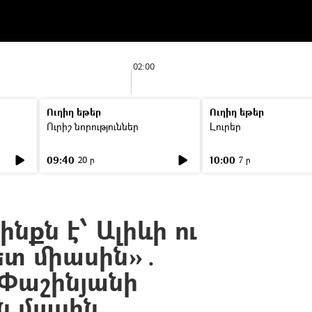
02:00
Ուղիղ եթեր
Ուղիղ եթեր
Ուրիշ նորություններ
Լուրեր
09:40
10:00
20 ր
7 ր
նքն է՝ Ալիևի ու
ետ միասին»․
 Փաշինյանի
ն մասին