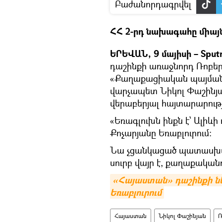
Բաժանորդագրվել
ՀՀ 2-րդ նախագահը միայ
ԵՐԵՎԱՆ, 9 մայիսի – Sputn
դաշինքի առաջնորդ Ռոբե
«Քաղաքացիական պայմանա
վարչապետ Նիկոլ Փաշինյան
վերաբերյալ հայտարարությ
«Եռագլուխն ինքն է՝ Ալիև
Քոչարյանը Եռաբլուրում։
Նա չցանկացած պատասխանե
սուրբ վայր է, քաղաքականո
«Հայաստան» դաշինքի նե
Եռաբլուրում
Հայաստան
Նիկոլ Փաշինյան
Ռ