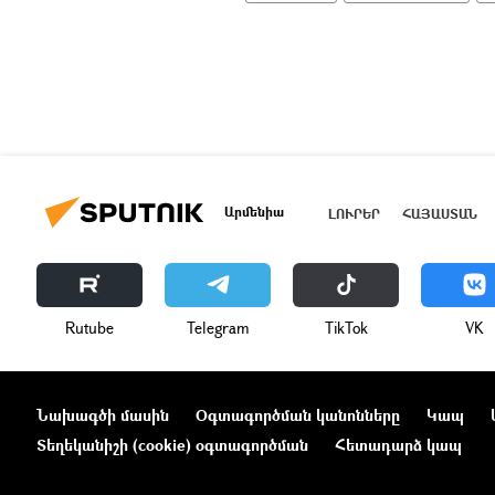
Արմենիա
ԼՈՒՐԵՐ
ՀԱՅԱՍՏԱՆ
Rutube
Telegram
ТikТоk
VK
Նախագծի մասին
Օգտագործման կանոնները
Կապ
Տեղեկանիշի (cookie) օգտագործման
Հետադարձ կապ