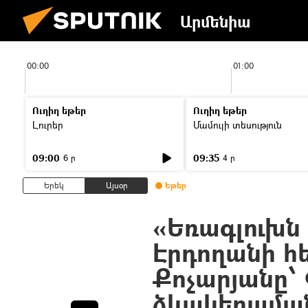
Արմենիա
00:00
01:00
Ուղիղ եթեր
Ուղիղ եթեր
Լուրեր
Մամուլի տեսություն
09:00
09:35
6 ր
4 ր
Երեկ
Այսօր
Եթեր
«Եռագլուխն ի
Էրդողանի հ
Քոչարյանը՝
ձևակերպմա