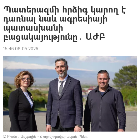
Պատերազմի հրձիգ կարող է
դառնալ նաև ագրեսիայի
պատասխանի
բացակայությունը․ ԱԺԲ
15:46 08.05.2026
© Photo :
Ազգային - Ժողովրդավարական Բևեռ