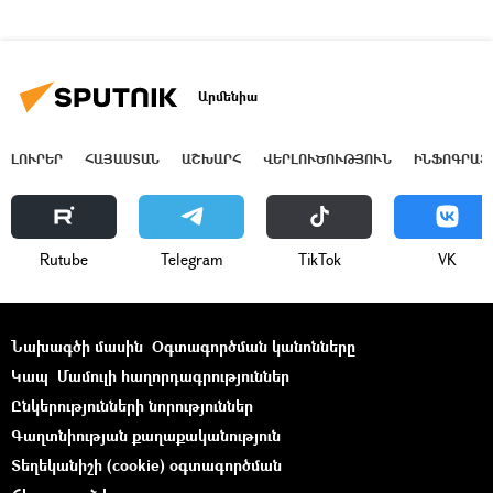
Արմենիա
ԼՈՒՐԵՐ
ՀԱՅԱՍՏԱՆ
ԱՇԽԱՐՀ
ՎԵՐԼՈՒԾՈՒԹՅՈՒՆ
ԻՆՖՈԳՐԱՖ
Rutube
Telegram
ТikТоk
VK
Նախագծի մասին
Օգտագործման կանոնները
Կապ
Մամուլի հաղորդագրություններ
Ընկերությունների նորություններ
Գաղտնիության քաղաքականություն
Տեղեկանիշի (cookie) օգտագործման