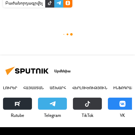
Բաժանորդագրվել
Արմենիա
ԼՈՒՐԵՐ
ՀԱՅԱՍՏԱՆ
ԱՇԽԱՐՀ
ՎԵՐԼՈՒԾՈՒԹՅՈՒՆ
ԻՆՖՈԳՐԱՖ
Rutube
Telegram
ТikТоk
VK