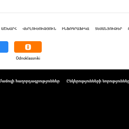
ԱՇԽԱՐՀ
ՎԵՐԼՈՒԾՈՒԹՅՈՒՆ
ԻՆՖՈԳՐԱՖԻԿԱ
ՏԵՍԱՆՅՈՒԹԵՐ
Odnoklassniki
Մամուլի հաղորդագրություններ
Ընկերությունների նորություննե