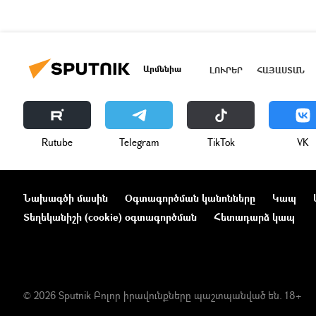
Արմենիա
ԼՈՒՐԵՐ
ՀԱՅԱՍՏԱՆ
Rutube
Telegram
ТikТоk
VK
Նախագծի մասին
Օգտագործման կանոնները
Կապ
Տեղեկանիշի (cookie) օգտագործման
Հետադարձ կապ
© 2026 Sputnik Բոլոր իրավունքները պաշտպանված են. 18+