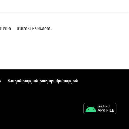
ՌԱԴԻՈ
ՄԱՄՈՒԼԻ ԿԵՆՏՐՈՆ
ր
Գաղտնիության քաղաքականություն