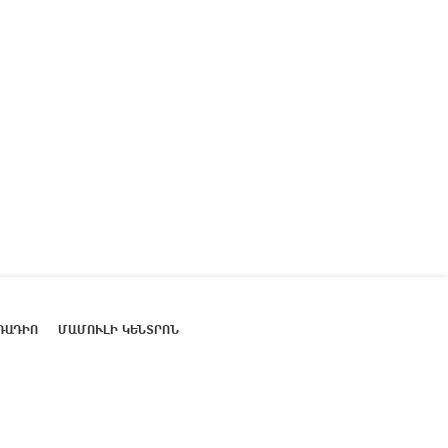
ՌԱԴԻՈ
ՄԱՄՈՒԼԻ ԿԵՆՏՐՈՆ