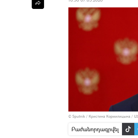
© Sputnik / Кристина Кормилицына
/
Ա
Բաժանորդագրվել