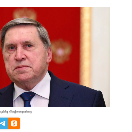
նցնել մեդիապահոց