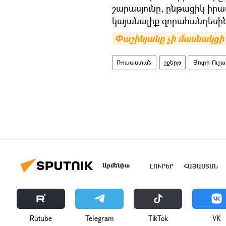
շարասյունը, ընթացիկ իր
կայանալիք զորահանդեսին
Փաշինյանը չի մասնակցի 
Ռուսաստան
շքերթ
Յուրի Ուշ
Արմենիա
ԼՈՒՐԵՐ
ՀԱՅԱՍՏԱՆ
Rutube
Telegram
ТikТоk
VK