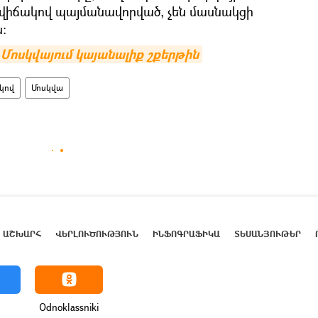
ավիճակով պայմանավորված, չեն մասնակցի
:
Մոսկվայում կայանալիք շքերթին
ակով
Մոսկվա
ԱՇԽԱՐՀ
ՎԵՐԼՈՒԾՈՒԹՅՈՒՆ
ԻՆՖՈԳՐԱՖԻԿԱ
ՏԵՍԱՆՅՈՒԹԵՐ
Odnoklassniki