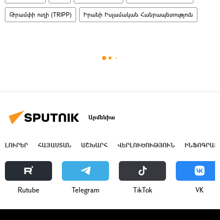
Թրամփի ուղի (TRIPP)
Իրանի Իսլամական Հանրապետություն
Արմենիա
ԼՈՒՐԵՐ
ՀԱՅԱՍՏԱՆ
ԱՇԽԱՐՀ
ՎԵՐԼՈՒԾՈՒԹՅՈՒՆ
ԻՆՖՈԳՐԱՖ
Rutube
Telegram
ТikТоk
VK