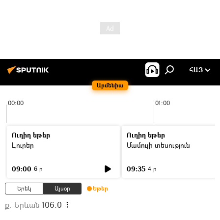
ՀԱՅ
Արմենիա
00:00
01:00
Ուղիղ եթեր
Ուղիղ եթեր
Լուրեր
Մամուլի տեսություն
09:00
09:35
6 ր
4 ր
Երեկ
Այսօր
Եթեր
ք. Երևան
106.0