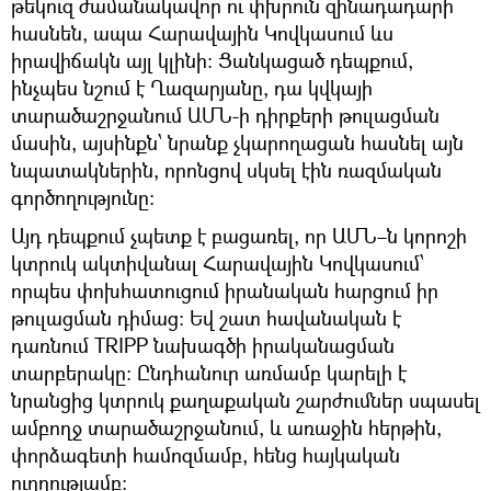
թեկուզ ժամանակավոր ու փխրուն զինադադարի
հասնեն, ապա Հարավային Կովկասում ևս
իրավիճակն այլ կլինի։ Ցանկացած դեպքում,
ինչպես նշում է Ղազարյանը, դա կվկայի
տարածաշրջանում ԱՄՆ-ի դիրքերի թուլացման
մասին, այսինքն՝ նրանք չկարողացան հասնել այն
նպատակներին, որոնցով սկսել էին ռազմական
գործողությունը։
Այդ դեպքում չպետք է բացառել, որ ԱՄՆ–ն կորոշի
կտրուկ ակտիվանալ Հարավային Կովկասում՝
որպես փոխհատուցում իրանական հարցում իր
թուլացման դիմաց։ Եվ շատ հավանական է
դառնում TRIPP նախագծի իրականացման
տարբերակը։ Ընդհանուր առմամբ կարելի է
նրանցից կտրուկ քաղաքական շարժումներ սպասել
ամբողջ տարածաշրջանում, և առաջին հերթին,
փորձագետի համոզմամբ, հենց հայկական
ուղղությամբ։