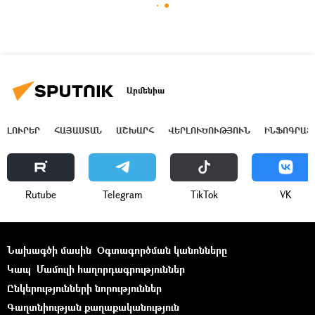
Արմենիա
ԼՈՒՐԵՐ
ՀԱՅԱՍՏԱՆ
ԱՇԽԱՐՀ
ՎԵՐԼՈՒԾՈՒԹՅՈՒՆ
ԻՆՖՈԳՐԱՖ
Rutube
Telegram
ТikТоk
VK
Նախագծի մասին
Օգտագործման կանոնները
Կապ
Մամուլի հաղորդագրություններ
Ընկերությունների նորություններ
Գաղտնիության քաղաքականություն