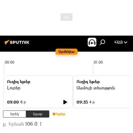
ՀԱՅ
Արմենիա
00:00
01:00
Ուղիղ եթեր
Ուղիղ եթեր
Լուրեր
Մամուլի տեսություն
09:00
09:35
6 ր
4 ր
Երեկ
Այսօր
Եթեր
ք. Երևան
106.0