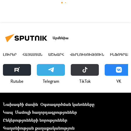
Արմենիա
ԼՈՒՐԵՐ
ՀԱՅԱՍՏԱՆ
ԱՇԽԱՐՀ
ՎԵՐԼՈՒԾՈՒԹՅՈՒՆ
ԻՆՖՈԳՐԱՖ
Rutube
Telegram
ТikТоk
VK
Նախագծի մասին
Օգտագործման կանոնները
Կապ
Մամուլի հաղորդագրություններ
Ընկերությունների նորություններ
Գաղտնիության քաղաքականություն