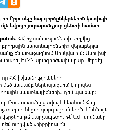
որ Բրյուսելը հայ գործընկերներին կստիպի
լն եվրոյի յուրաքանչյուր ցենտի համար։
putnik.
ՀՀ իշխանությունների կողմից
իբրիդային սպառնալիքների» վերաբերյալ
անք են առաջացնում Մոսկվայում։ Ասուլիսի
տարարել է ՌԴ արտգործնախարար Սերգեյ
, որ ՀՀ իշխանությունների
մեծ մասամբ ներկայացվում է որպես
իդային սպառնալիքների» դեմ պայքար։
որ Ռուսաստանը ցավով է հետևում Հայ
րջ տեղի ունեցող զարգացումներին։ Միևնույն
ր վերջերս թե՛ վարչապետը, թե՛ ԱԺ խոսնակը
 դեմ ուղղված «հիբրիդային