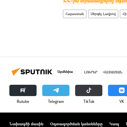
ՀՀ–ին տրամադրվող օգնո
Հայաստան
Սերգեյ Լավրով
Հի
Արմենիա
ԼՈՒՐԵՐ
ՀԱՅԱՍՏԱՆ
Rutube
Telegram
ТikТоk
VK
Նախագծի մասին
Օգտագործման կանոնները
Կապ