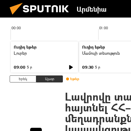
Արմենիա
00:00
01:00
Ուղիղ եթեր
Ուղիղ եթեր
Լուրեր
Մամուլի տեսություն
09:00
09:30
5 ր
5 ր
Երեկ
Այսօր
Եթեր
Լավրովը տա
հայտնել ՀՀ–
մեղադրանք
կապակցութ