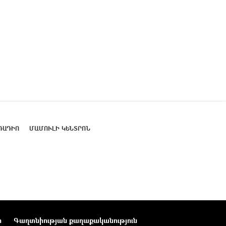
ՌԱԴԻՈ
ՄԱՄՈՒԼԻ ԿԵՆՏՐՈՆ
ր
Գաղտնիության քաղաքականություն