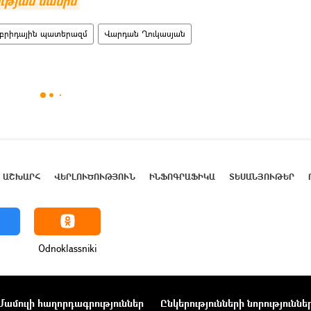
ւթյան մասին
բրիդային պատերազմ
Վարդան Ղուկասյան
ԱՇԽԱՐՀ
ՎԵՐԼՈՒԾՈՒԹՅՈՒՆ
ԻՆՖՈԳՐԱՖԻԿԱ
ՏԵՍԱՆՅՈՒԹԵՐ
Odnoklassniki
Մամուլի հաղորդագրություններ
Ընկերությունների նորություննե