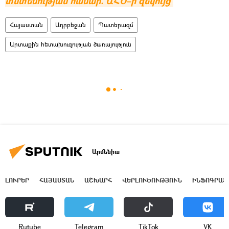
տնտեսության համար. ԱՀԾ–ի զեկույց
Հայաստան
Ադրբեջան
Պատերազմ
Արտաքին հետախուզության ծառայություն
Արմենիա
ԼՈՒՐԵՐ
ՀԱՅԱՍՏԱՆ
ԱՇԽԱՐՀ
ՎԵՐԼՈՒԾՈՒԹՅՈՒՆ
ԻՆՖՈԳՐԱՖ
Rutube
Telegram
ТikТоk
VK