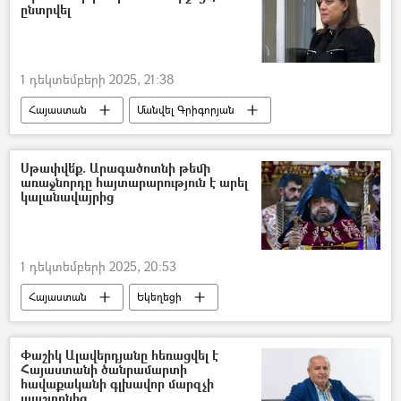
կաթողիկոս
ընտրվել
1 դեկտեմբերի 2025, 21:38
Հայաստան
Մանվել Գրիգորյան
Հակակոռուպցիոն կոմիտե
Նաիրա Գրիգորյան
գրավ
Սթափվե՛ք. Արագածոտնի թեմի
առաջնորդը հայտարարություն է արել
Մեղադրանք
կալանավայրից
1 դեկտեմբերի 2025, 20:53
Հայաստան
Եկեղեցի
Արագածոտնի թեմի առաջնորդարան
Մկրտիչ եպիսկոպոս Պռոշյան
Փաշիկ Ալավերդյանը հեռացվել է
Հայաստանի ծանրամարտի
հավաքականի գլխավոր մարզչի
պաշտոնից