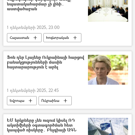
նպատակահարմար չի լինի․
աստվածաբան
1 դեկտեմբերի 2025, 23:00
Հայաստան
հոգևորական
Եկեղեցի
Պարգև Բարսեղյան
կաթողիկոս
Եվրոպա
Ֆոն դեր Լյայենը Ուկրաինայի հարցով
բանակցությունների մասին
հայտարարություն է արել
1 դեկտեմբերի 2025, 22:45
Եվրոպա
Ուկրաինա
Ուրսուլա ֆոն դեր Լյայեն
Վլադիմիր Զելենսկի
Էմանուել Մակրոն
ԵՄ երկրները չեն ուզում կիսել ՌԴ
ակտիվների օգտագործման հետ
կապված ռիսկերը․ Բելգիայի ԱԳՆ