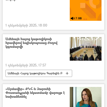
անօդաչու թռչող սարք (ԱԹՍ)
7:08
1 դեկտեմբերի 2025, 18:00
Ամենայն հայոց կաթողիկոսի
հրավերով եպիսկոպոսաց ժողով
կգումարվի
1 դեկտեմբերի 2025, 17:57
Ամենայն Հայոց կաթողիկոս Գարեգին Բ
եպիսկոպոս
Մայր Աթոռ Սուրբ Էջմիածին
«Արմավիր» ՔԿՀ-ն Զարուհի
Փոստանջյանի նկատմամբ վարույթ է
նախաձեռնել