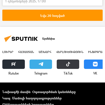
1 դեկտեմբերի 2025, 17:00
Եվս 20 հոդված
Արմենիա
ԼՈՒՐԵՐ
ՀԱՅԱՍՏԱՆ
ԱՇԽԱՐՀ
ՎԵՐԼՈՒԾՈՒԹՅՈՒՆ
ԻՆՖՈԳՐԱՖ
Rutube
Telegram
ТikТоk
VK
Նախագծի մասին
Օգտագործման կանոնները
Կապ
Մամուլի հաղորդագրություններ
Ընկերությունների նորություններ