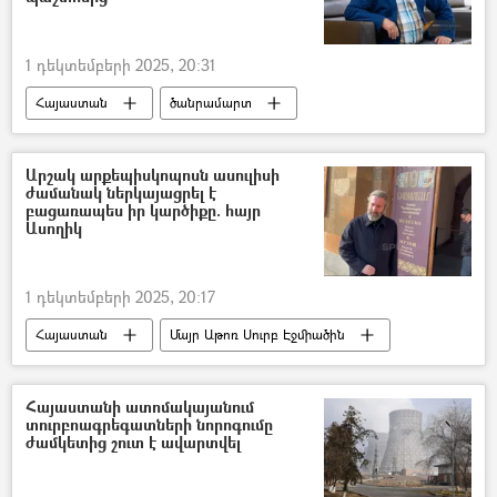
1 դեկտեմբերի 2025, 20:31
Հայաստան
ծանրամարտ
Փաշիկ Ալավերդյան
Սպորտ
Արշակ արքեպիսկոպոսն ասուլիսի
ժամանակ ներկայացրել է
բացառապես իր կարծիքը. հայր
Ասողիկ
1 դեկտեմբերի 2025, 20:17
Հայաստան
Մայր Աթոռ Սուրբ Էջմիածին
Տեր Արշակ արքեպիսկոպոս Խաչատրյան
Հոգեշնորհ հայր Ասողիկ աբեղա
Հայաստանի ատոմակայանում
տուրբոագրեգատների նորոգումը
ժամկետից շուտ է ավարտվել