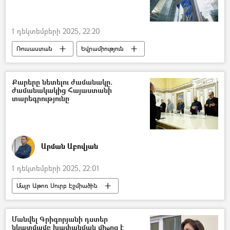
1 դեկտեմբերի 2025, 22:20
Ռուսաստան
Եվրամիություն
Բելգիա
Ակտիվներ
Քարերը նետելու ժամանակը.
ժամանակակից Հայաստանի
տարեգրությունը
Արման Աբովյան
1 դեկտեմբերի 2025, 22:01
Մայր Աթոռ Սուրբ Էջմիածին
Հայ Առաքելական Եկեղեցի
Հայաստան
Ամենայն Հայոց կաթողիկոս Գարեգին Բ
Մանվել Գրիգորյանի դստեր
նկատմամբ խափանման միջոց է