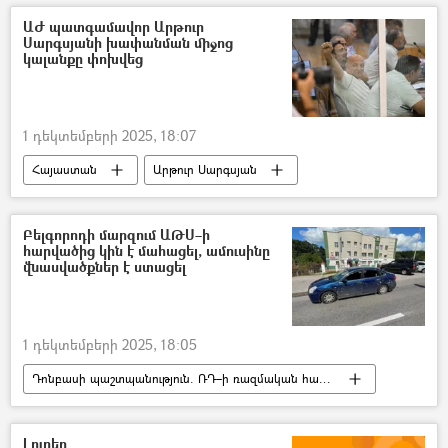
ԱԺ պատգամավոր Արթուր
Սարգսյանի խափանման միջոց
կալանքը փոխվեց
1 դեկտեմբերի 2025, 18:07
Հայաստան
Արթուր Սարգսյան
կալանք
Սրբազան պայքար
Արամ Վարդևանյան
Բելգորոդի մարզում ԱԹՍ–ի
հարվածից կին է մահացել, ամուսինը
վնասվածքներ է ստացել
1 դեկտեմբերի 2025, 18:05
Դոնբասի պաշտպանություն. ՌԴ–ի ռազմական հատուկ գործողությունը Ուկրաինայում
Բելգորոդ
Ռուսաստան
Ուկրաինա
Կին
ամուսին
Լուրեր