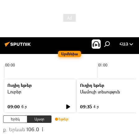
ՀԱՅ
Արմենիա
00:00
01:00
Ուղիղ եթեր
Ուղիղ եթեր
Լուրեր
Մամուլի տեսություն
09:00
09:35
6 ր
4 ր
Երեկ
Այսօր
Եթեր
ք. Երևան
106.0