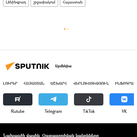
Լենինգրադ
շրջափակում
Հայաստան
Արմենիա
ԼՈՒՐԵՐ
ՀԱՅԱՍՏԱՆ
ԱՇԽԱՐՀ
ՎԵՐԼՈՒԾՈՒԹՅՈՒՆ
ԻՆՖՈԳՐԱՖ
Rutube
Telegram
ТikТоk
VK
Նախագծի մասին
Օգտագործման կանոնները