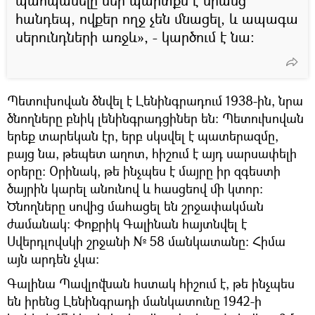
պահպանելը մեր պարտքն է նրանց
հանդեպ, ովքեր ողջ չեն մնացել, և ապագա
սերունդների առջև», - կարծում է նա:
Պետուխովան ծնվել է Լենինգրադում 1938-ին, նրա
ծնողները բնիկ լենինգրադցիներ են։ Պետուխովան
երեք տարեկան էր, երբ սկսվել է պատերազմը,
բայց նա, թեպետ աղոտ, հիշում է այդ սարսափելի
օրերը: Օրինակ, թե ինչպես է մայրը իր զգեստի
ծայրին կարել անունով և հասցեով մի կտոր:
Ծնողները սովից մահացել են շրջափակման
ժամանակ։ Փոքրիկ Գալինան հայտնվել է
Սվերդլովսկի շրջանի № 58 մանկատանը։ Հիմա
այն արդեն չկա։
Գալինա Պավլովնան հստակ հիշում է, թե ինչպես
են իրենց Լենինգրադի մանկատունը 1942-ի