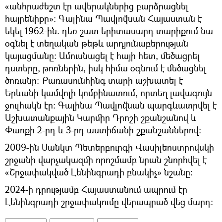
«անհրաժեշտ էր ավերակներից բարձրացնել
հայրենիքը»: Գալինա Պավլովնան Հայաստան է
եկել 1962-ին. դեռ շատ երիտասարդ տարիքում նա
օգնել է տեղական թեթև արդյունաբերության
կայացմանը։ Ամուսնացել է հայի հետ, մեծացրել
դստերը, թոռներին, իսկ հիմա օգնում է մեծացնել
ծոռանը։ Քառասունհինգ տարի աշխատել է
Երևանի կամվոլի կոմբինատում, որտեղ լավագույն
ջուլհակն էր։ Գալինա Պավլովնան պարգևատրվել է
Աշխատանքային Կարմիր Դրոշի շքանշանով և
Փառքի 2-րդ և 3-րդ աստիճանի շքանշաններով:
2009-ին Սանկտ Պետերբուրգի Վասիլեոստրովսկի
շրջանի վարչակազմի որոշմամբ նրան շնորհվել է
«Շրջափակված Լենինգրադի բնակիչ» նշանը։
2024-ի դրությամբ Հայաստանում ապրում էր
Լենինգրադի շրջափակումը վերապրած վեց մարդ։