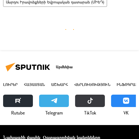
Մարդու Իրավունքների Եվրոպական դատարան (ՄԻԵԴ)
Արմենիա
ԼՈՒՐԵՐ
ՀԱՅԱՍՏԱՆ
ԱՇԽԱՐՀ
ՎԵՐԼՈՒԾՈՒԹՅՈՒՆ
ԻՆՖՈԳՐԱՖ
Rutube
Telegram
ТikТоk
VK
Նախագծի մասին
Օգտագործման կանոնները