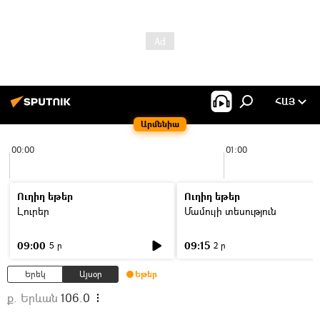
ՀԱՅ
Արմենիա
00:00
01:00
Ուղիղ եթեր
Ուղիղ եթեր
Լուրեր
Մամուլի տեսություն
09:00
09:15
5 ր
2 ր
Երեկ
Այսօր
Եթեր
ք. Երևան
106.0