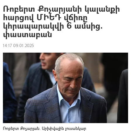
Ռոբերտ Քոչարյանի կալանքի
հարցով ՄԻԵԴ վճիռը
կհրապարակվի 6 ամսից.
փաստաբան
14:17 09.01.2025
Ռոբերտ Քոչարյան. Արխիվային լուսանկար