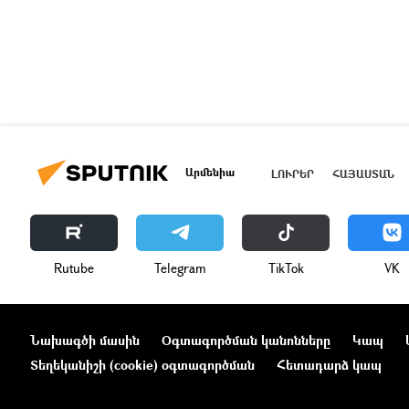
Արմենիա
ԼՈՒՐԵՐ
ՀԱՅԱՍՏԱՆ
Rutube
Telegram
ТikТоk
VK
Նախագծի մասին
Օգտագործման կանոնները
Կապ
Տեղեկանիշի (cookie) օգտագործման
Հետադարձ կապ