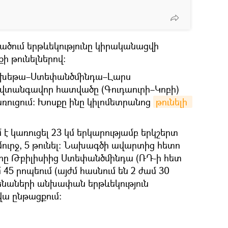
ծում երթևեկությունը կիրականացվի
ի թունելներով։
Մցխեթա–Ստեփանծմինդա–Լարս
տանգավոր հատվածը (Գուդաուրի–Կոբի)
ռուցում։ Խոսքը ինը կիլոմետրանոց
թունելի 
 կառուցել 23 կմ երկարությամբ երկշերտ
ուրջ, 5 թունել։ Նախագծի ավարտից հետո
րը Թբիլիսիից Ստեփանծմինդա (ՌԴ-ի հետ
45 րոպեում (այժմ հասնում են 2 ժամ 30
եքենաների անխափան երթևեկություն
ա ընթացքում: