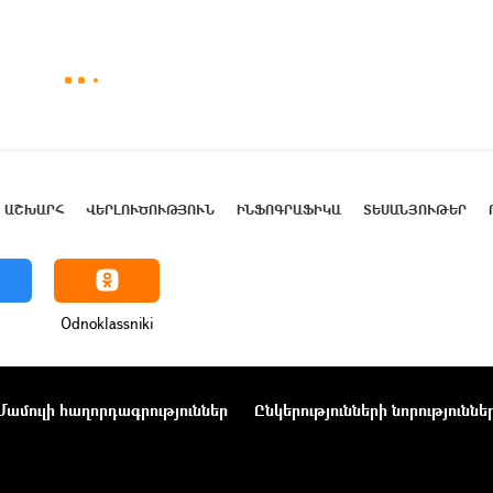
ԱՇԽԱՐՀ
ՎԵՐԼՈՒԾՈՒԹՅՈՒՆ
ԻՆՖՈԳՐԱՖԻԿԱ
ՏԵՍԱՆՅՈՒԹԵՐ
Odnoklassniki
Մամուլի հաղորդագրություններ
Ընկերությունների նորություննե