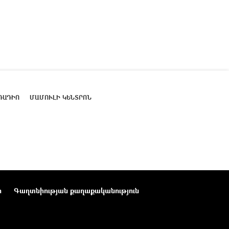
ՌԱԴԻՈ
ՄԱՄՈՒԼԻ ԿԵՆՏՐՈՆ
ր
Գաղտնիության քաղաքականություն