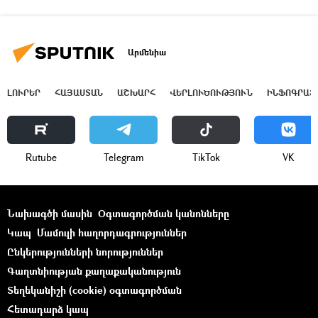
Արմենիա
ԼՈՒՐԵՐ
ՀԱՅԱՍՏԱՆ
ԱՇԽԱՐՀ
ՎԵՐԼՈՒԾՈՒԹՅՈՒՆ
ԻՆՖՈԳՐԱՖ
Rutube
Telegram
ТikТоk
VK
Նախագծի մասին
Օգտագործման կանոնները
Կապ
Մամուլի հաղորդագրություններ
Ընկերությունների նորություններ
Գաղտնիության քաղաքականություն
Տեղեկանիշի (cookie) օգտագործման
Հետադարձ կապ