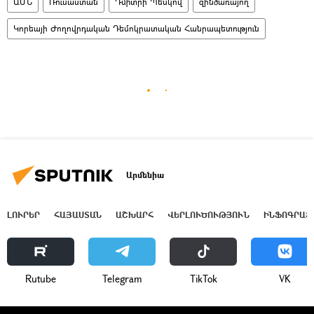
ԱՄՆ
Ռուսաստան
Դմիտրի Պեսկով
զինծառայող
Կորեայի Ժողովրդական Դեմոկրատական Հանրապետություն
Արմենիա
ԼՈՒՐԵՐ
ՀԱՅԱՍՏԱՆ
ԱՇԽԱՐՀ
ՎԵՐԼՈՒԾՈՒԹՅՈՒՆ
ԻՆՖՈԳՐԱՖ
Rutube
Telegram
ТikТоk
VK