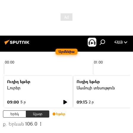
ՀԱՅ
Արմենիա
00:00
01:00
Ուղիղ եթեր
Ուղիղ եթեր
Լուրեր
Մամուլի տեսություն
09:00
09:15
5 ր
2 ր
Երեկ
Այսօր
Եթեր
ք. Երևան
106.0