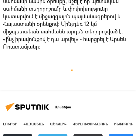
սահմանի մասին օրենքը, նշել է որ պետական
սահմանի տեղորոշումը և փոփոխությունը
կատարվում է միջազգային պայմանագրերով և
Հայաստանի օրենքով: Մինչդեռ 12 կմ
միջպետական սահմանն արդեն տեղորոշված է.
«ի՞նչ իրավունքով է դա արվել» - հարցրել է Արմեն
Ռուստամյանը։
Արմենիա
ԼՈՒՐԵՐ
ՀԱՅԱՍՏԱՆ
ԱՇԽԱՐՀ
ՎԵՐԼՈՒԾՈՒԹՅՈՒՆ
ԻՆՖՈԳՐԱՖ