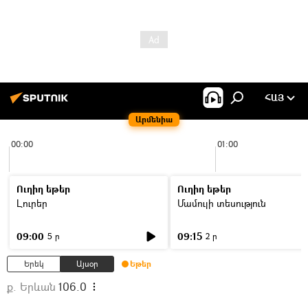
ՀԱՅ
Արմենիա
00:00
01:00
Ուղիղ եթեր
Ուղիղ եթեր
Լուրեր
Մամուլի տեսություն
09:00
09:15
5 ր
2 ր
Երեկ
Այսօր
Եթեր
ք. Երևան
106.0