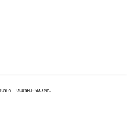
ՌԱԴԻՈ
ՄԱՄՈՒԼԻ ԿԵՆՏՐՈՆ