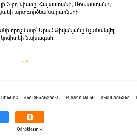
 3-րդ նիստը` Հայաստանի, Ռուսաստանի,
բեջանի արտգործնախարարների
նի որոշմամբ՝ Արամ Ջիվանյանը նշանակվել
ն կոմիտեի նախագահ։
ԱՇԽԱՐՀ
ՎԵՐԼՈՒԾՈՒԹՅՈՒՆ
ԻՆՖՈԳՐԱՖԻԿԱ
ՏԵՍԱՆՅՈՒԹԵՐ
Odnoklassniki