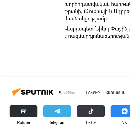
խորհրդատվական հարթակի
Իրանի, Թուքիայի և Ադր
մասնակցությամբ։
Վարչապետ Նիկոլ Փաշինյա
է ռազմարդյունաբերությա
Արմենիա
ԼՈՒՐԵՐ
ՀԱՅԱՍՏԱՆ
Rutube
Telegram
ТikТоk
VK