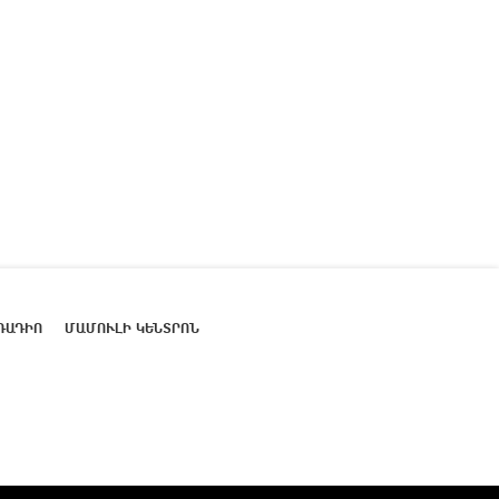
ՌԱԴԻՈ
ՄԱՄՈՒԼԻ ԿԵՆՏՐՈՆ