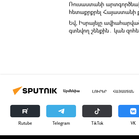
Ռուսաստանի արտգործնախա
հետաքրքրել Հայաստանի 
Եվ, Իսրայելը ավիահարվա
գտնվող շենքին․ կան զոհե
Արմենիա
ԼՈՒՐԵՐ
ՀԱՅԱՍՏԱՆ
Rutube
Telegram
ТikТоk
VK