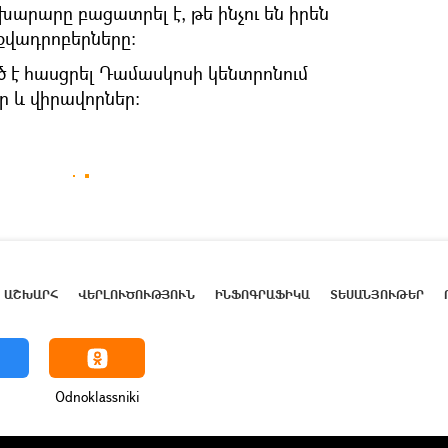
րարը բացատրել է, թե ինչու են իրեն
քվադրոբերները։
ծ է հասցրել Դամասկոսի կենտրոնում
ր և վիրավորներ։
ԱՇԽԱՐՀ
ՎԵՐԼՈՒԾՈՒԹՅՈՒՆ
ԻՆՖՈԳՐԱՖԻԿԱ
ՏԵՍԱՆՅՈՒԹԵՐ
Odnoklassniki