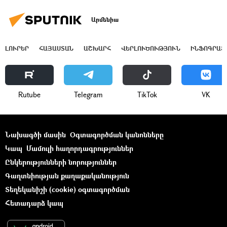
Արմենիա
ԼՈՒՐԵՐ
ՀԱՅԱՍՏԱՆ
ԱՇԽԱՐՀ
ՎԵՐԼՈՒԾՈՒԹՅՈՒՆ
ԻՆՖՈԳՐԱՖ
Rutube
Telegram
ТikТоk
VK
Նախագծի մասին
Օգտագործման կանոնները
Կապ
Մամուլի հաղորդագրություններ
Ընկերությունների նորություններ
Գաղտնիության քաղաքականություն
Տեղեկանիշի (cookie) օգտագործման
Հետադարձ կապ