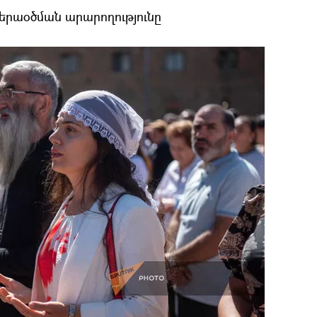
երաօծման արարողությունը