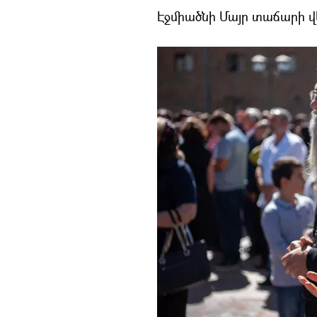
Էջմիածնի Մայր տաճարի վ