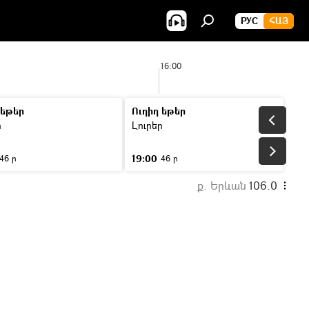
РУС
ՀԱՅ
16:00
 եթեր
Ուղիղ եթեր
ր
Լուրեր
19:00
46 ր
46 ր
ք. Երևան
106.0