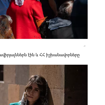
ավիրյալններն էին և ՀՀ իշխանավորները