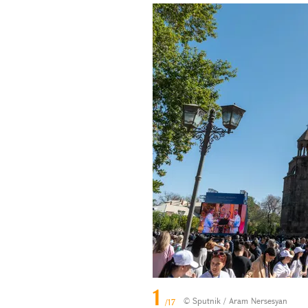
1
© Sputnik / Aram Nersesyan
/17