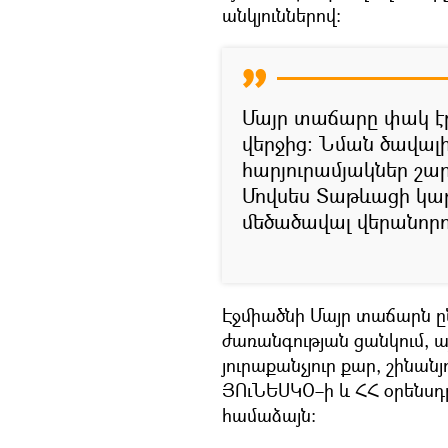
անկյուններով։
Մայր տաճարը փակ էր
վերջից։ Նման ծավա
հարյուրամյակներ շար
Մովսես Տաթևացի կաթ
մեծածավալ վերանորո
Էջմիածնի Մայր տաճարն 
ժառանգության ցանկում,
յուրաքանչյուր քար, շինան
ՅՈւՆԵՍԿՕ–ի և ՀՀ օրենսդ
համաձայն։