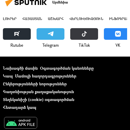
Արմենիա
ԼՈՒՐԵՐ
ՀԱՅԱՍՏԱՆ
ԱՇԽԱՐՀ
ՎԵՐԼՈՒԾՈՒԹՅՈՒՆ
ԻՆՖՈԳՐԱՖ
Rutube
Telegram
ТikТоk
VK
Նախագծի մասին
Օգտագործման կանոնները
Կապ
Մամուլի հաղորդագրություններ
Ընկերությունների նորություններ
Գաղտնիության քաղաքականություն
Տեղեկանիշի (cookie) օգտագործման
Հետադարձ կապ