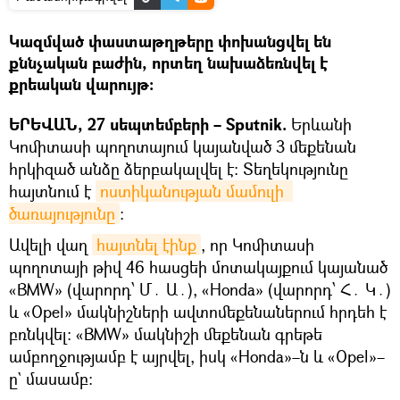
Կազմված փաստաթղթերը փոխանցվել են
քննչական բաժին, որտեղ նախաձեռնվել է
քրեական վարույթ։
ԵՐԵՎԱՆ, 27 սեպտեմբերի – Sputnik.
Երևանի
Կոմիտասի պողոտայում կայանված 3 մեքենան
հրկիզած անձը ձերբակալվել է։ Տեղեկությունը
հայտնում է
ոստիկանության մամուլի  
ծառայությունը
։
Ավելի վաղ
հայտնել էինք
, որ Կոմիտասի
պողոտայի թիվ 46 հասցեի մոտակայքում կայանած
«BMW» (վարորդ՝ Մ․ Ա․), «Honda» (վարորդ՝ Հ․ Կ․)
և «Opel» մակնիշների ավտոմեքենաներում հրդեհ է
բռնկվել։ «BMW» մակնիշի մեքենան գրեթե
ամբողջությամբ է այրվել, իսկ «Honda»–ն և «Opel»–
ը` մասամբ։